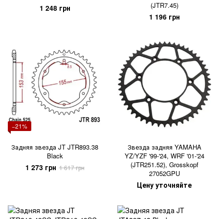
(JTR7.45)
1 248 грн
1 196 грн
−21%
Задняя звезда JT JTR893.38
Звезда задняя YAMAHA
Black
YZ/YZF '99-'24, WRF '01-'24
(JTR251.52), Grosskopf
1 273 грн
1 617 грн
27052GPU
Цену уточняйте