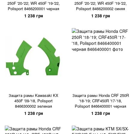
250F '20-'22; WR 450F '19-'22,
250F '20-'22; WR 450F '19-'22,
Polisport 8466200001 черная
Polisport 8466200002 синяя
1 238 грн
1 238 грн
Защита рамы Kawasaki KX
Защита рамы Honda CRF 250R
450F '09-'18, Polisport
'18-'19; CRF450R '17-'18,
8466300002 зеленая
Polisport 8466400001 черная
1 238 грн
1 238 грн