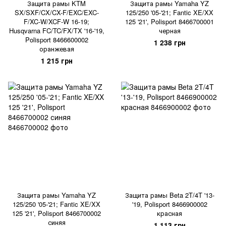
Защита рамы KTM
Защита рамы Yamaha YZ
SX/SXF/CX/CX-F/EXC/EXC-
125/250 '05-'21; Fantic XE/XX
F/XC-W/XCF-W 16-19;
125 '21', Polisport 8466700001
Husqvarna FC/TC/FX/TX '16-'19,
черная
Polisport 8466600002
1 238 грн
оранжевая
1 215 грн
Защита рамы Yamaha YZ
Защита рамы Beta 2T/4T '13-
125/250 '05-'21; Fantic XE/XX
'19, Polisport 8466900002
125 '21', Polisport 8466700002
красная
синяя
1 113 грн