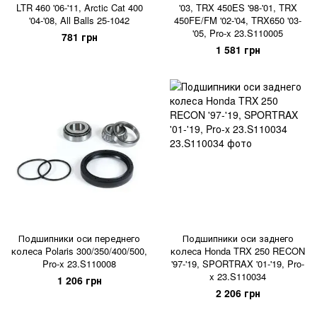
LTR 460 '06-'11, Arctic Cat 400
'03, TRX 450ES '98-'01, TRX
'04-'08, All Balls 25-1042
450FE/FM '02-'04, TRX650 '03-
'05, Pro-x 23.S110005
781 грн
1 581 грн
Подшипники оси переднего
Подшипники оси заднего
колеса Polaris 300/350/400/500,
колеса Honda TRX 250 RECON
Pro-x 23.S110008
'97-'19, SPORTRAX '01-'19, Pro-
x 23.S110034
1 206 грн
2 206 грн