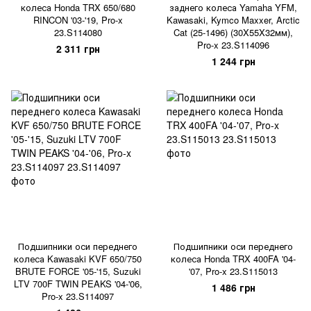
колеса Honda TRX 650/680
заднего колеса Yamaha YFM,
RINCON '03-'19, Pro-x
Kawasaki, Kymco Maxxer, Arctic
23.S114080
Cat (25-1496) (30X55X32мм),
Pro-x 23.S114096
2 311 грн
1 244 грн
Подшипники оси переднего
Подшипники оси переднего
колеса Kawasaki KVF 650/750
колеса Honda TRX 400FA '04-
BRUTE FORCE '05-'15, Suzuki
'07, Pro-x 23.S115013
LTV 700F TWIN PEAKS '04-'06,
1 486 грн
Pro-x 23.S114097