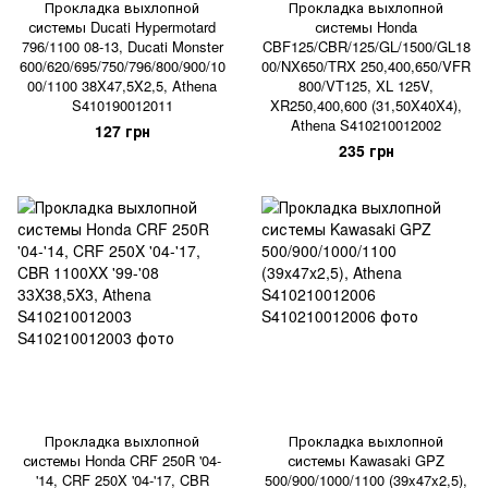
Прокладка выхлопной
Прокладка выхлопной
системы Ducati Hypermotard
системы Honda
796/1100 08-13, Ducati Monster
CBF125/CBR/125/GL/1500/GL18
600/620/695/750/796/800/900/10
00/NX650/TRX 250,400,650/VFR
00/1100 38X47,5X2,5, Athena
800/VT125, XL 125V,
S410190012011
XR250,400,600 (31,50X40X4),
Athena S410210012002
127 грн
235 грн
Прокладка выхлопной
Прокладка выхлопной
системы Honda CRF 250R '04-
системы Kawasaki GPZ
'14, CRF 250X '04-'17, CBR
500/900/1000/1100 (39x47x2,5),