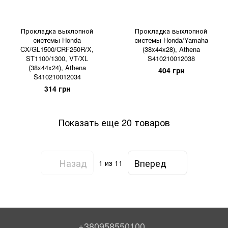
Прокладка выхлопной
Прокладка выхлопной
системы Honda
системы Honda/Yamaha
CX/GL1500/CRF250R/X,
(38x44x28), Athena
ST1100/1300, VT/XL
S410210012038
(38x44x24), Athena
404 грн
S410210012034
314 грн
Показать еще 20 товаров
Назад
Вперед
1
из 11
+380958550100