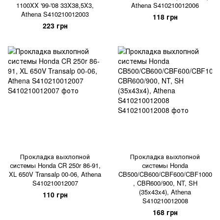
1100XX '99-'08 33X38,5X3,
Athena S410210012006
Athena S410210012003
118 грн
223 грн
Прокладка выхлопной
Прокладка выхлопной
системы Honda CR 250r 86-91,
системы Honda
XL 650V Transalp 00-06, Athena
CB500/CB600/CBF600/CBF1000
S410210012007
, CBR600/900, NT, SH
(35x43x4), Athena
110 грн
S410210012008
168 грн