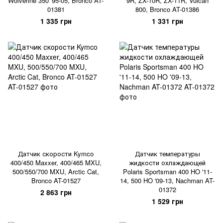
Wolverine 350 '95-05, Bronco AT-
9R, ZX-10R, ZX-11R, Vulcan
01381
800, Bronco AT-01386
1 335 грн
1 331 грн
Датчик скорости Kymco
Датчик температуры
400/450 Maxxer, 400/465 MXU,
жидкости охлаждающей
500/550/700 MXU, Arctic Cat,
Polaris Sportsman 400 HO '11-
Bronco AT-01527
14, 500 HO '09-13, Nachman AT-
01372
2 863 грн
1 529 грн