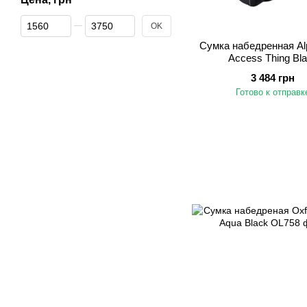
От Цена, грн
До Цена, грн
OK
Сумка набедренная Alp
Access Thing Bl
3 484 грн
Готово к отправк