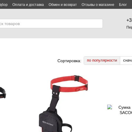
дбор
Оплата и доставка
Обмен и возврат
Отзывы о магазине
Блог
лашение
+3
Пе
по популярности
снач
Сортировка: