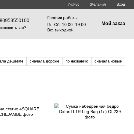
Укр
Рус
Желания
Вход
График работы:
80958550100
Мой заказ
Пн-Cб: 10:00–19:00
резвонить вам?
Вс: выходной
ала дешевле
сначала дороже
по названию
сначала новые