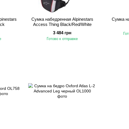
inestars
Сумка набедренная Alpinestars
Сумка н
ack
Access Thing Black/Red/White
3 484 грн
Гот
е
Готово к отправке