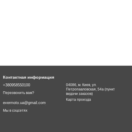
Контактная информация
+380958550100
04086, м. Киев, ул.
Петропавловская, 54а (пункт
Перезвонить вам?
видачи заказов)
Карта проезда
evermoto.ua@gmail.com
Мы в соцсетях