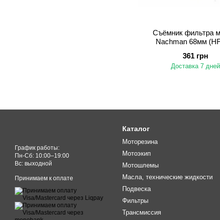
Съёмник фильтра м
Nachman 68мм (HF
361 грн
Доставка 7 дней
Каталог
Моторезина
График работы:
Мотоэкип
Пн-Cб: 10:00–19:00
Вс: выходной
Мотошлемы
Масла, технические жидкости
Принимаем к оплате
Подвеска
Фильтры
Трансмиссия