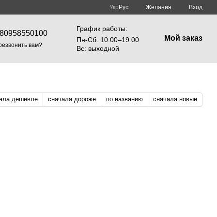
Укр
Рус
Желания
Вход
График работы:
80958550100
Мой заказ
Пн-Cб: 10:00–19:00
резвонить вам?
Вс: выходной
ала дешевле
сначала дороже
по названию
сначала новые