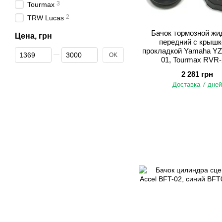
3
Tourmax
2
TRW Lucas
Бачок тормозной жи
Цена, грн
передний с крышк
прокладкой Yamaha YZF
От Цена, грн
До Цена, грн
OK
01, Tourmax RVR-
2 281 грн
Доставка 7 дней