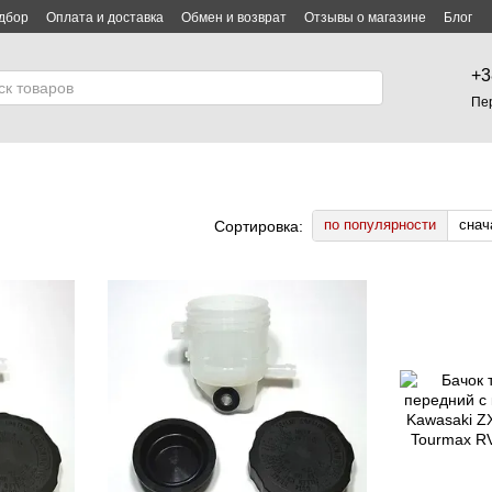
дбор
Оплата и доставка
Обмен и возврат
Отзывы о магазине
Блог
лашение
+3
Пе
по популярности
снач
Сортировка: