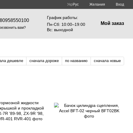
Укр
Рус
Желания
Вход
График работы:
80958550100
Мой заказ
Пн-Cб: 10:00–19:00
резвонить вам?
Вс: выходной
ала дешевле
сначала дороже
по названию
сначала новые