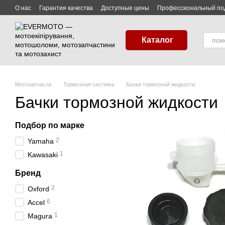
Перейти к основному контенту
О нас
Гарантия качества
Доступные цены
Профессиональный по
Контактная информация
Сотрудничество
Пользовательское сог
Каталог
Мотозапчасти
Тормозная система
Бачки тормозной жидкости
Бачки тормозной жидкости
Подбор по марке
2
Yamaha
1
Kawasaki
Бренд
2
Oxford
6
Accel
1
Magura