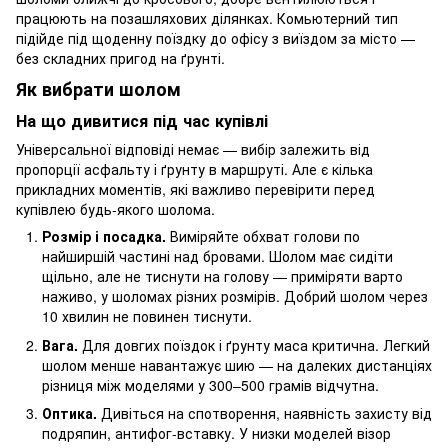
працюють на позашляхових ділянках. Комьютерний тип
підійде під щоденну поїздку до офісу з виїздом за місто —
без складних пригод на ґрунті.
Як вибрати шолом
На що дивитися під час купівлі
Універсальної відповіді немає — вибір залежить від
пропорції асфальту і ґрунту в маршруті. Але є кілька
прикладних моментів, які важливо перевірити перед
купівлею будь-якого шолома.
Розмір і посадка.
Виміряйте обхват голови по
найширшій частині над бровами. Шолом має сидіти
щільно, але не тиснути на голову — приміряти варто
наживо, у шоломах різних розмірів. Добрий шолом через
10 хвилин не повинен тиснути.
Вага.
Для довгих поїздок і ґрунту маса критична. Легкий
шолом менше навантажує шию — на далеких дистанціях
різниця між моделями у 300–500 грамів відчутна.
Оптика.
Дивіться на спотворення, наявність захисту від
подряпин, антифог-вставку. У низки моделей візор