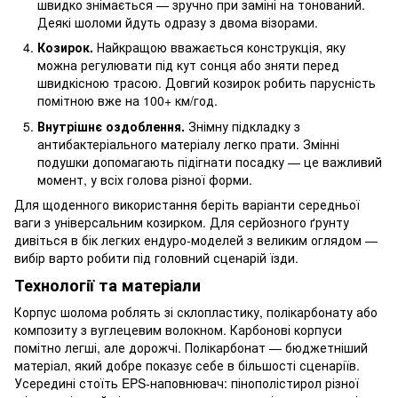
швидко знімається — зручно при заміні на тонований.
Деякі шоломи йдуть одразу з двома візорами.
Козирок.
Найкращою вважається конструкція, яку
можна регулювати під кут сонця або зняти перед
швидкісною трасою. Довгий козирок робить парусність
помітною вже на 100+ км/год.
Внутрішнє оздоблення.
Знімну підкладку з
антибактеріального матеріалу легко прати. Змінні
подушки допомагають підігнати посадку — це важливий
момент, у всіх голова різної форми.
Для щоденного використання беріть варіанти середньої
ваги з універсальним козирком. Для серйозного ґрунту
дивіться в бік легких ендуро-моделей з великим оглядом —
вибір варто робити під головний сценарій їзди.
Технології та матеріали
Корпус шолома роблять зі склопластику, полікарбонату або
композиту з вуглецевим волокном. Карбонові корпуси
помітно легші, але дорожчі. Полікарбонат — бюджетніший
матеріал, який добре показує себе в більшості сценаріїв.
Усередині стоїть EPS-наповнювач: пінополістирол різної