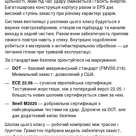
щільності, який під час удару сминається і гасить енергію.
Багатошарова конструкція корпусу разом із EPS дає
високий ступінь захисту при різному характері ударів.
Система вентиляції у шоломах цього класу будується з
верхніх повітрозабірників, отворів на підборідді та каналів
виходу в задній частині. Разом вони забезпечують приплив
свіжого повітря навіть у спеку. Внутрішнє оздоблення
робиться з матеріалів з антибактеріальною обробкою — це
питання гігієни при тривалій експлуатації.
За стандартами безпеки орієнтуйтеся на маркування:
DOT
— базовий американський стандарт (FMVSS 218).
Мінімальний захист, дозволений у США.
ECE 22.06
— сучасна європейська сертифікація.
Тестування жорсткіше, ніж у попередній версії 22.05, і
більшість нових шоломів сертифікується саме за нею.
Snell M2020
— добровільна сертифікація з
найсуворішими тестами на удар. Дорожче за DOT, але
дає додатковий запас безпеки.
Шолом цього класу — робочий компроміс між трасою і
ґрунтом. Грамотно підібрана модель забезпечує захист,