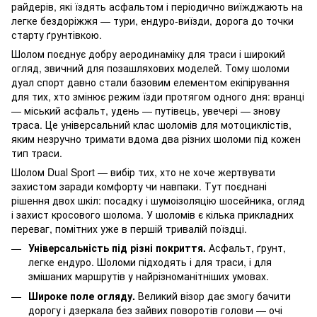
райдерів, які їздять асфальтом і періодично виїжджають на
легке бездоріжжя — тури, ендуро-виїзди, дорога до точки
старту ґрунтівкою.
Шолом поєднує добру аеродинаміку для траси і широкий
огляд, звичний для позашляхових моделей. Тому шоломи
дуал спорт давно стали базовим елементом екіпірування
для тих, хто змінює режим їзди протягом одного дня: вранці
— міський асфальт, удень — путівець, увечері — знову
траса. Це універсальний клас шоломів для мотоциклістів,
яким незручно тримати вдома два різних шоломи під кожен
тип траси.
Шолом Dual Sport — вибір тих, хто не хоче жертвувати
захистом заради комфорту чи навпаки. Тут поєднані
рішення двох шкіл: посадку і шумоізоляцію шосейника, огляд
і захист кросового шолома. У шоломів є кілька прикладних
переваг, помітних уже в першій тривалій поїздці.
Універсальність під різні покриття.
Асфальт, ґрунт,
легке ендуро. Шоломи підходять і для траси, і для
змішаних маршрутів у найрізноманітніших умовах.
Широке поле огляду.
Великий візор дає змогу бачити
дорогу і дзеркала без зайвих поворотів голови — очі