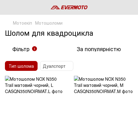
Мотоекіп
Мотошоломи
Шолом для квадроцикла
Фільтр
За популярністю
1
Тип шолома
Дуалспорт