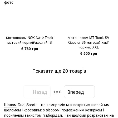
Мотошолом NOX N312 Track
Мотошолом MT Track SV
матовий чорний/жовтий, S
Questor B6 матовий хакі/
чорний, XXL
6 760 грн
6 500 грн
Показати ще 20 товарів
Назад
Вперед
1
з 6
Шолом
Dual Sport — це компроміс між закритим шосейним
шоломом і кросовим: з візором, подовженим козирком і
посиленим захистом підборіддя. Такі шоломи розраховані на