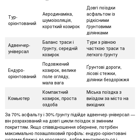
Довгі поїздки
Аеродинаміка,
асфальтом із
Тур-
шумоізоляція,
рідкісними
орієнтований
короткий козирок
ґрунтовими
ділянками
Баланс траси і
Тури з рівною
Адвенчер-
ґрунту, середній
часткою траси та
універсал
козирок
легкого ґрунту
Подовжений
Ґрунтові дороги,
Ендуро-
козирок, велике
лісові стежки,
орієнтований
поле огляду,
ділянки бездоріжжя
мала вага
Компактний
Міська поїздка з
Комьютер
козирок, проста
виїздом за місто на
оздоба
вихідних
За 70% асфальту і 30% ґрунту підійде адвенчер-універсал —
він розрахований на довгі цикли поїздок зі змінним
покриттям. Якщо співвідношення обернене, потрібен
максимально позашляховий профіль: ендуро-орієнтовані
шоломи ближчі до кросового, добре вентилюються і