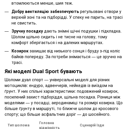
втомлюються менше, шия теж.
Добру вентиляцію забезпечують
регульовані отвори у
верхній зоні та на підборідді. У спеку не парить, на трасі
не свистить.
Зручну посадку
дають знімні щічні подушки і підкладка.
Шолом щільно сидить і не тисне на голову, тому
комфорт зберігається і на далеких маршрутах.
Козирок
захищає від низького сонця і бруду з-під коліс
байків попереду. За потреби знімається — це зручно на
трасі.
Які моделі Dual Sport бувають
Шоломи дуал спорт — універсальні моделі для різних
мотоциклів: ендуро, адвенчерів, нейкедів із виїздом на
ґрунт. У них спільні характеристики: подовжений козирок,
посилений захист підборіддя, щільна посадка. Різниця між
моделями — у посадці, аеродинаміці та розмірі козирка. Що
більше ґрунту в маршруті, то ближче шолом до кросового
спорту; що більше асфальтних доріг — до шосейного.
Головна
Тип шолома
Сценарій їзди
відмінність