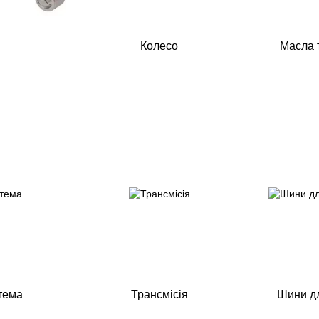
Колесо
Масла т
тема
Трансмісія
Шини дл