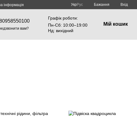
Укр
Рус
Бажання
Вхід
на інформація
Графік роботи:
80958550100
Мій кошик
Пн-Cб: 10:00–19:00
редзвонити вам?
Нд: вихідний