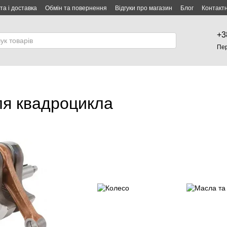
та і доставка
Обмін та повернення
Відгуки про магазин
Блог
Контакт
+3
Пе
ля квадроцикла