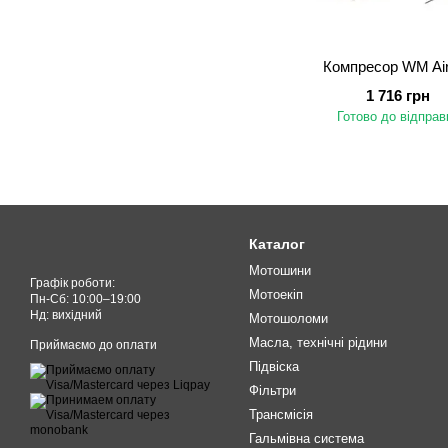
Компресор WM Ai
1 716 грн
Готово до відправ
Каталог
Мотошини
Графік роботи:
Мотоекіп
Пн-Cб: 10:00–19:00
Нд: вихідний
Мотошоломи
Масла, технічні рідини
Приймаємо до оплати
Підвіска
Фільтри
Трансмісія
Гальмівна система