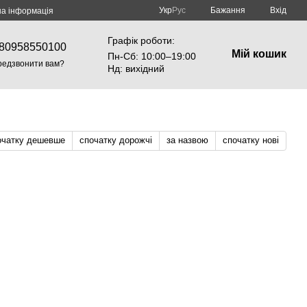
Укр
Рус
Бажання
Вхід
на інформація
Графік роботи:
80958550100
Мій кошик
Пн-Cб: 10:00–19:00
редзвонити вам?
Нд: вихідний
очатку дешевше
спочатку дорожчі
за назвою
спочатку нові