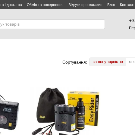
та і доставка
Обмін та повернення
Відгуки про магазин
Блог
Контакт
+3
Пе
за популярністю
сп
Сортування: