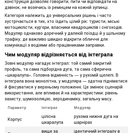
конструкція дозволяє говорити, пити чи відповідати на
дзвінок, не возячись із ремінцем на кожній зупинці.
Категорія належить до універсальних рішень і часто
зустрічається в тих, хто їздить цілий рік: туристи, міські
мотоциклісти, кур'єри, власники квадроциклів і снігоходів.
Модуляр однаково доречний у далекій поїздці й у щільному
трафіку, де важливо швидко відкрити обличчя для
комунікації з водіями або працівниками заправки.
Чим модуляр відрізняється від інтеграла
Зовні модуляр нагадує інтеграл: той самий закритий
профіль, та сама підборідна дуга, та сама сферична
«шкаралупа». Головна відмінність — у рухомій щелепі. В
інтеграла вона монолітна, у модуляра — здатна підніматися
й фіксуватися у верхньому положенні. Це змінює сценарій
використання, але впливає й на характеристики: рівень
захисту, шумоізоляцію, аеродинаміку, загальну масу.
Параметр
Інтеграл
Модуляр
цілісна
рухома нижня дуга на
Корпус
шкаралупа
шарнірах
вище за
ідентичний інтегралу в