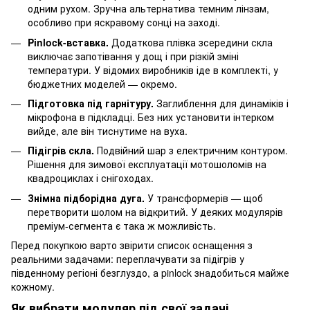
одним рухом. Зручна альтернатива темним лінзам,
особливо при яскравому сонці на заході.
Pinlock-вставка.
Додаткова плівка зсередини скла
виключає запотівання у дощ і при різкій зміні
температури. У відомих виробників іде в комплекті, у
бюджетних моделей — окремо.
Підготовка під гарнітуру.
Заглиблення для динаміків і
мікрофона в підкладці. Без них установити інтерком
вийде, але він тиснутиме на вуха.
Підігрів скла.
Подвійний шар з електричним контуром.
Рішення для зимової експлуатації мотошоломів на
квадроциклах і снігоходах.
Знімна підборідна дуга.
У трансформерів — щоб
перетворити шолом на відкритий. У деяких модулярів
преміум-сегмента є така ж можливість.
Перед покупкою варто звірити список оснащення з
реальними задачами: переплачувати за підігрів у
південному регіоні безглуздо, а pinlock знадобиться майже
кожному.
Як вибрати модуляр під свої задачі