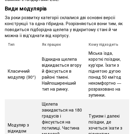
Види модулярів
За роки розвитку категорії склалися дві основні версії
конструкції та одна гібридна. Розрізняються вони тим, як
поводиться підборідна щелепа у відкритому стані й чи
можна її від'єднати від корпусу.
Тип
Як працює
Кому підходить
Міська їзда,
Відкидна щелепа
короткі поїздки,
відкидається вгору
кур'єри. Їхати з
Класичний
й фіксується в
піднятою дугою
модуляр (90°)
районі тімені.
понад 50 км/год
Найпоширеніший
некомфортно —
тип на ринку.
розраховано на
зупинки.
Щелепа
закидається на 180
градусів і
Туризм і далекі
фіксується на
поїздки, де
Модуляр з
потилиці. Частина
хочеться їхати з
відкидом
моделей
відкритим