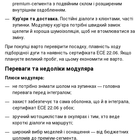
premium-сегмента з подвійним склом і розширеним
внутрішнім оздобленням.
Кур'єри та доставка.
Постійні діалоги з клієнтами, часті
зупинки. Модуляру кур'єра потрібні швидкий замок
щелепи й хороша шумоізоляція, щоб не втомлюватися за
зміну.
При покупці варто перевірити посадку, плавність ходу
підборідної дуги та наявність сертифіката ECE 22.06. Якщо
плануєте великий пробіг, на цьому економити не варто.
Переваги та недоліки модуляра
Плюси модуляра:
не потрібно знімати шолом на зупинках — головна
перевага перед інтегралом;
захист забезпечує та сама оболонка, що й в інтеграла,
сертифікат ECE 22.06 у обох;
зручний мотоциклістам в окулярах і тим, хто веде
короткі діалоги на маршруті;
широкий вибір моделей і оснащення — від бюджетних
шоломів до преміум-сегмента.