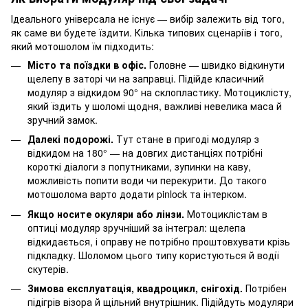
Ідеального універсала не існує — вибір залежить від того,
як саме ви будете їздити. Кілька типових сценаріїв і того,
який мотошолом їм підходить:
Місто та поїздки в офіс.
Головне — швидко відкинути
щелепу в заторі чи на заправці. Підійде класичний
модуляр з відкидом 90° на склопластику. Мотоциклісту,
який їздить у шоломі щодня, важливі невелика маса й
зручний замок.
Далекі подорожі.
Тут стане в пригоді модуляр з
відкидом на 180° — на довгих дистанціях потрібні
короткі діалоги з попутниками, зупинки на каву,
можливість попити води чи перекурити. До такого
мотошолома варто додати pinlock та інтерком.
Якщо носите окуляри або лінзи.
Мотоциклістам в
оптиці модуляр зручніший за інтеграл: щелепа
відкидається, і оправу не потрібно проштовхувати крізь
підкладку. Шоломом цього типу користуються й водії
скутерів.
Зимова експлуатація, квадроцикл, снігохід.
Потрібен
підігрів візора й щільний внутрішник. Підійдуть модуляри