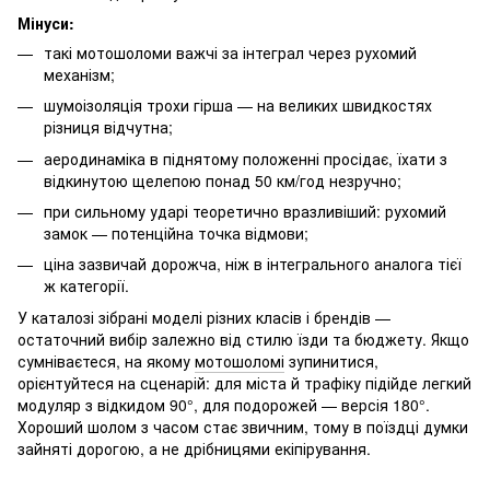
Мінуси:
такі мотошоломи важчі за інтеграл через рухомий
механізм;
шумоізоляція трохи гірша — на великих швидкостях
різниця відчутна;
аеродинаміка в піднятому положенні просідає, їхати з
відкинутою щелепою понад 50 км/год незручно;
при сильному ударі теоретично вразливіший: рухомий
замок — потенційна точка відмови;
ціна зазвичай дорожча, ніж в інтегрального аналога тієї
ж категорії.
У каталозі зібрані моделі різних класів і брендів —
остаточний вибір залежно від стилю їзди та бюджету. Якщо
сумніваєтеся, на якому
мотошоломі
зупинитися,
орієнтуйтеся на сценарій: для міста й трафіку підійде легкий
модуляр з відкидом 90°, для подорожей — версія 180°.
Хороший шолом з часом стає звичним, тому в поїздці думки
зайняті дорогою, а не дрібницями екіпірування.