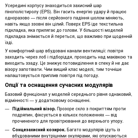
Усередині корпусу знаходиться захисний шар
пінополістиролу (EPS). Він гасить енергію удару й працює
одноразово — після серйозного падіння шолом міняють,
навіть якщо ззовні він цілий. Поверх EPS іде текстильна
підкладка, яка прилягає до голови. У більшості моделей
підкладка знімається й переться, що важливо при щоденній
їзді.
У комфортний шар вбудовані канали вентиляції: повітря
заходить через лоб і підборіддя, проходить над маківкою та
виходить ззаду. Це знижує потовиділення в спеку й не дає
візору запотівати. Чим вищий клас моделі, тим точніше
налаштовується приплив повітря під погоду.
Опції та оснащення сучасних модулярів
Базовий функціонал у моделей середнього рівня однаковий,
відмінності — у додатковому оснащенні.
Підіймальний візор.
Прозоре скло з покриттям проти
подряпин, фіксується в кількох положеннях — від
прочиненого для провітрювання до верхнього упору.
Сонцезахисний козирок.
Багато модулярів ідуть із
вбудованими внутрішніми окулярами, які опускаються