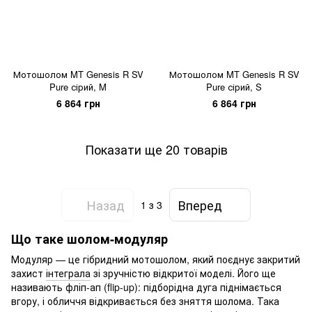
Мотошолом MT Genesis R SV
Мотошолом MT Genesis R SV
Pure сірий, M
Pure сірий, S
6 864 грн
6 864 грн
Показати ще 20 товарів
Назад
Вперед
1
з 3
Що таке шолом-модуляр
Модуляр — це гібридний мотошолом, який поєднує закритий
захист
інтеграла
зі зручністю відкритої моделі. Його ще
називають фліп-ап (flip-up): підборідна дуга піднімається
вгору, і обличчя відкривається без зняття шолома. Така