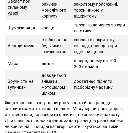
Захист при
рахунок
закритому положенні,
сильному
монолітного
трохи нижче у
ударі
корпусу
відкритому
трохи гірше через зазори
Шумоізоляція
краще
на стику
стабільна на
хороша в закритому
Аеродинаміка
будь-яких
вигляді, просідає при
швидкостях
піднятій щелепі
в середньому на 100–
Маса
легше
200 г важче
доводиться
Зручність на
знімати
достатньо підняти
зупинках
мотошолом
підборідну частину
цілком
Якщо коротко: інтеграл виграє у спорті й на трасі, де
важливі грами та тиша в шоломі. Модуляр виграє в дорозі,
де треба швидко відкрити обличчя, не знімаючи захисту.
Для більшості повсякденних задач різниця в рівні безпеки
не критична — обидві категорії сертифікуються за тими
самими стандартами ECE.