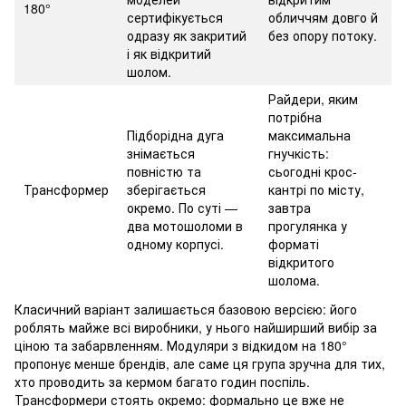
180°
сертифікується
обличчям довго й
одразу як закритий
без опору потоку.
і як відкритий
шолом.
Райдери, яким
потрібна
Підборідна дуга
максимальна
знімається
гнучкість:
повністю та
сьогодні крос-
Трансформер
зберігається
кантрі по місту,
окремо. По суті —
завтра
два мотошоломи в
прогулянка у
одному корпусі.
форматі
відкритого
шолома.
Класичний варіант залишається базовою версією: його
роблять майже всі виробники, у нього найширший вибір за
ціною та забарвленням. Модуляри з відкидом на 180°
пропонує менше брендів, але саме ця група зручна для тих,
хто проводить за кермом багато годин поспіль.
Трансформери
стоять окремо: формально це вже не