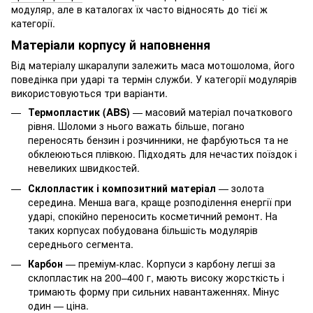
модуляр, але в каталогах їх часто відносять до тієї ж
категорії.
Матеріали корпусу й наповнення
Від матеріалу шкаралупи залежить маса мотошолома, його
поведінка при ударі та термін служби. У категорії модулярів
використовуються три варіанти.
Термопластик (ABS)
— масовий матеріал початкового
рівня. Шоломи з нього важать більше, погано
переносять бензин і розчинники, не фарбуються та не
обклеюються плівкою. Підходять для нечастих поїздок і
невеликих швидкостей.
Склопластик і композитний матеріал
— золота
середина. Менша вага, краще розподілення енергії при
ударі, спокійно переносить косметичний ремонт. На
таких корпусах побудована більшість модулярів
середнього сегмента.
Карбон
— преміум-клас. Корпуси з карбону легші за
склопластик на 200–400 г, мають високу жорсткість і
тримають форму при сильних навантаженнях. Мінус
один — ціна.