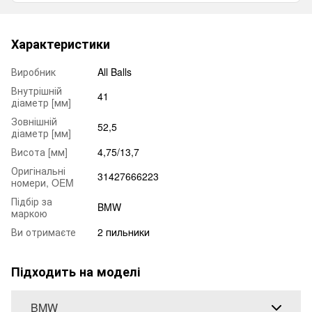
Характеристики
Виробник
All Balls
Внутрішній
41
діаметр [мм]
Зовнішній
52,5
діаметр [мм]
Висота [мм]
4,75/13,7
Оригінальні
31427666223
номери, OEM
Підбір за
BMW
маркою
Ви отримаєте
2 пильники
Підходить на моделі
BMW