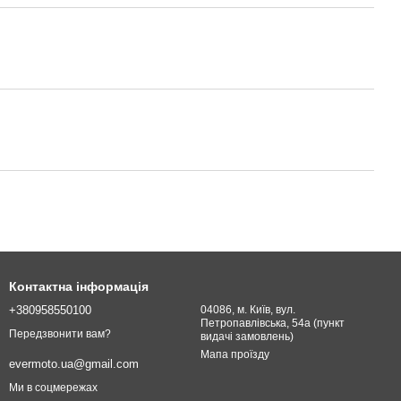
Контактна інформація
+380958550100
04086, м. Київ, вул.
Петропавлівська, 54а (пункт
Передзвонити вам?
видачі замовлень)
Мапа проїзду
evermoto.ua@gmail.com
Ми в соцмережах