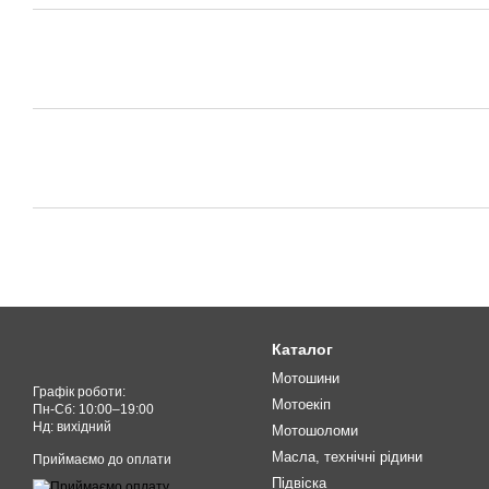
Каталог
Мотошини
Графік роботи:
Мотоекіп
Пн-Cб: 10:00–19:00
Нд: вихідний
Мотошоломи
Масла, технічні рідини
Приймаємо до оплати
Підвіска