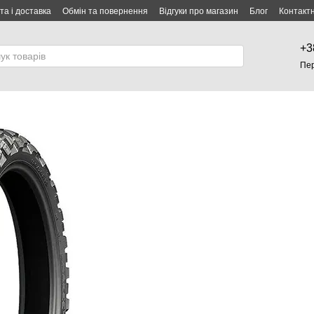
та і доставка
Обмін та повернення
Відгуки про магазин
Блог
Контакт
+3
Пе