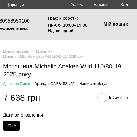
Укр
Рус
Бажання
Вхід
на інформація
Графік роботи:
80958550100
Мій кошик
Пн-Cб: 10:00–19:00
редзвонити вам?
Нд: вихідний
Мотозапчастини
Мотошини
Мотошина Michelin Anakee Wild 110/80-19, 2025 року
Мотошина Michelin Anakee Wild 110/80-19,
2025 року
Доставка 7 днів
Артикул: CAI884521/25
Написати відгук
7 638 грн
В бажання
Дата виготовлення
2025