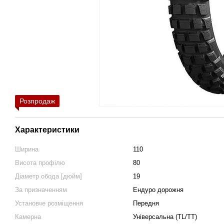
Розпродаж
Характеристики
Ширина
110
Висота профілю
80
Діаметр обода [дюйм]
19
За призначенням
Ендуро дорожня
Установче розміщення
Передня
Камерна
Універсальна (TL/TT)