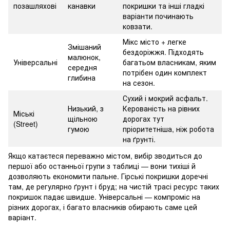
позашляхові
канавки
покришки та інші гладкі
варіанти починають
ковзати.
Мікс місто + легке
Змішаний
бездоріжжя. Підходять
малюнок,
Універсальні
багатьом власникам, яким
середня
потрібен один комплект
глибина
на сезон.
Сухий і мокрий асфальт.
Низький, з
Керованість на рівних
Міські
щільною
дорогах тут
(Street)
гумою
пріоритетніша, ніж робота
на ґрунті.
Якщо катаєтеся переважно містом, вибір зводиться до
першої або останньої групи з таблиці — вони тихіші й
дозволяють економити пальне. Гірські покришки доречні
там, де регулярно ґрунт і бруд; на чистій трасі ресурс таких
покришок падає швидше. Універсальні — компроміс на
різних дорогах, і багато власників обирають саме цей
варіант.