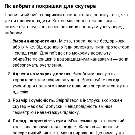
Як вибрати покришки для скутера
Правильний вибір покришки починається з аналізу того, як і
де ви плануєте їздити. Кожен має свої сценарії їзди —
нижче п'ять пунктів, на які важливо звернути увагу перед
вибором.
Умови використання.
Місто, траса, легке бездоріжжя
або їх мікс. Від сценарію їзди залежать типи протектора
і склад гуми. Для поїздок по мокрому асфальту
обирайте покришки з водовідвідними канавками — вони
забезпечать зчеплення.
Адгезія на мокрих дорогах.
Виробники вказують
характеристики покришок у дощ. Враховуйте погодні
умови: для вологого клімату важливо звернути увагу на
адгезію.
Розмір і сумісність.
Звіряйтеся з інструкцією: кожен
скутер має свої допуски. Невідповідність змінює
геометрію і навантажує підвіску.
Склад і жорсткість гуми.
М'які суміші дають високий
хват, але зношуються швидше. Жорсткі — навпаки:
ресурс вищий, чіпкість менш виражена. Цю вимогу до