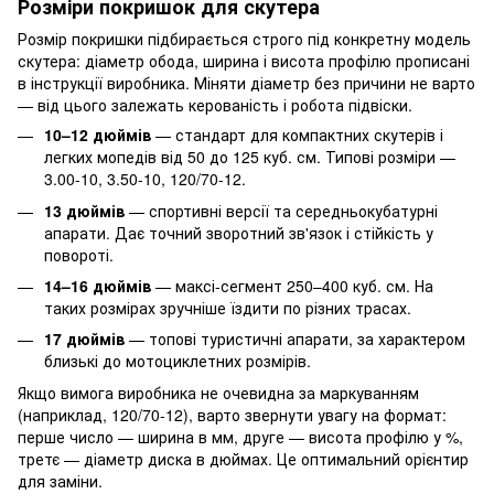
Розміри покришок для скутера
Розмір покришки підбирається строго під конкретну модель
скутера: діаметр обода, ширина і висота профілю прописані
в інструкції виробника. Міняти діаметр без причини не варто
— від цього залежать керованість і робота підвіски.
10–12 дюймів
— стандарт для компактних скутерів і
легких мопедів від 50 до 125 куб. см. Типові розміри —
3.00-10, 3.50-10, 120/70-12.
13 дюймів
— спортивні версії та середньокубатурні
апарати. Дає точний зворотний зв'язок і стійкість у
повороті.
14–16 дюймів
— максі-сегмент 250–400 куб. см. На
таких розмірах зручніше їздити по різних трасах.
17 дюймів
— топові туристичні апарати, за характером
близькі до мотоциклетних розмірів.
Якщо вимога виробника не очевидна за маркуванням
(наприклад, 120/70-12), варто звернути увагу на формат:
перше число — ширина в мм, друге — висота профілю у %,
третє — діаметр диска в дюймах. Це оптимальний орієнтир
для заміни.