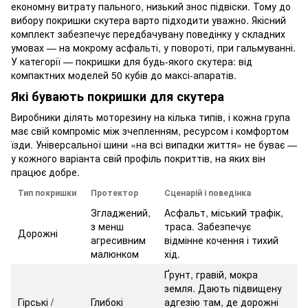
економну витрату пального, низький знос підвіски. Тому до
вибору покришки скутера варто підходити уважно. Якісний
комплект забезпечує передбачувану поведінку у складних
умовах — на мокрому асфальті, у повороті, при гальмуванні.
У категорії — покришки для будь-якого скутера: від
компактних моделей 50 кубів до максі-апаратів.
Які бувають покришки для скутера
Виробники ділять моторезину на кілька типів, і кожна група
має свій компроміс між зчепленням, ресурсом і комфортом
їзди. Універсальної шини «на всі випадки життя» не буває —
у кожного варіанта свій профіль покриттів, на яких він
працює добре.
Тип покришки
Протектор
Сценарій і поведінка
Згладжений,
Асфальт, міський трафік,
з менш
траса. Забезпечує
Дорожні
агресивним
відмінне кочення і тихий
малюнком
хід.
Ґрунт, гравій, мокра
земля. Дають підвищену
Гірські /
Глибокі
адгезію там, де дорожні