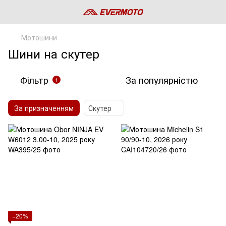
Мотошини
Шини на скутер
Фільтр
За популярністю
1
За призначенням
Скутер
−20%