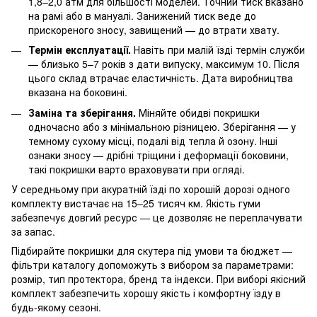
1,8–2,0 атм для більшості моделей. Точний тиск вказано
на рамі або в мануалі. Занижений тиск веде до
прискореного зносу, завищений — до втрати хвату.
Термін експлуатації.
Навіть при малій їзді термін служби
— близько 5–7 років з дати випуску, максимум 10. Після
цього склад втрачає еластичність. Дата виробництва
вказана на боковині.
Заміна та зберігання.
Міняйте обидві покришки
одночасно або з мінімальною різницею. Зберігання — у
темному сухому місці, подалі від тепла й озону. Інші
ознаки зносу — дрібні тріщини і деформації боковини,
такі покришки варто враховувати при огляді.
У середньому при акуратній їзді по хорошій дорозі одного
комплекту вистачає на 15–25 тисяч км. Якість гуми
забезпечує довгий ресурс — це дозволяє не переплачувати
за запас.
Підбирайте покришки для скутера під умови та бюджет —
фільтри каталогу допоможуть з вибором за параметрами:
розмір, тип протектора, бренд та індекси. При виборі якісний
комплект забезпечить хорошу якість і комфортну їзду в
будь-якому сезоні.