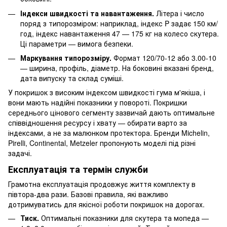
Індекси швидкості та навантаження.
Літера і число
поряд з типорозміром: наприклад, індекс P задає 150 км/
год, індекс навантаження 47 — 175 кг на колесо скутера.
Ці параметри — вимога безпеки.
Маркування типорозміру.
Формат 120/70-12 або 3.00-10
— ширина, профіль, діаметр. На боковині вказані бренд,
дата випуску та склад суміші.
У покришок з високим індексом швидкості гума м'якіша, і
вони мають надійні показники у повороті. Покришки
середнього цінового сегменту зазвичай дають оптимальне
співвідношення ресурсу і хвату — обирати варто за
індексами, а не за малюнком протектора. Бренди Michelin,
Pirelli, Continental, Metzeler пропонують моделі під різні
задачі.
Експлуатація та термін служби
Грамотна експлуатація продовжує життя комплекту в
півтора-два рази. Базові правила, які важливо
дотримуватись для якісної роботи покришок на дорогах.
Тиск.
Оптимальні показники для скутера та мопеда —