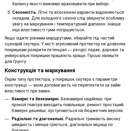
балансу якості важливо враховувати при виборі.
Сезонність.
Літні та всесезонні варіанти відрізняються
складом. Для холодного сезону слід звернути особливу
увагу на маркування і температурний діапазон, інакше
інші властивості гуми погіршуються.
Якщо їздите різними маршрутами, обирайте під частий
сценарій скутера. У місті агресивний протектор не дозволяє
покришкам розкрити потенціал — ресурс падає, дорожні та
універсальні покришки працюють краще. Гірські залиште
для ґрунту.
Конструкція та маркування
Окрім типу протектора, у покришок скутера є параметри
конструкції — вони допомагають не переплатити за зайві
властивості при заміні.
Камерні та безкамерні.
Безкамерні надійніші: при
проколі повітря виходить повільніше, ремонт простіший.
Камерні дешевші, зустрічаються на бюджетних версіях.
Радіальні та діагональні.
Радіальні тримають високу
швидкість і менше гріються, діагональні міцніші по
боковині.